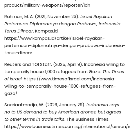
product/military-weapons/reporter/idn
Rahman, M. A. (2021, November 23).
Israel Rayakan
Pertemuan Diplomatnya dengan Prabowo, Indonesia
Terus Diincar
. Kompas.id.
https://www.kompas.id/artikel/israel-rayakan-
pertemuan-diplomatnya-dengan-prabowo-indonesia-
terus-diincar
Reuters and TOI Staff. (2025, April 9). Indonesia willing to
temporarily house 1,000 refugees from Gaza.
The Times
of Israel
. https://www.timesofisrael.com/indonesia-
willing-to-temporarily-house-1000-refugees-from-
gaza/
Soeriaatmadja, W. (2026, January 29).
Indonesia says
no to US demand to buy American drones, but agrees
to other terms in trade talks
. The Business Times.
https://www.businesstimes.com.sg/international/asean/