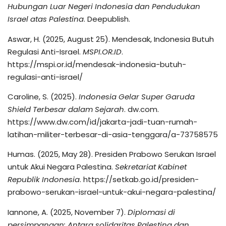
Hubungan Luar Negeri Indonesia dan Pendudukan
Israel atas Palestina
. Deepublish.
Aswar, H. (2025, August 25). Mendesak, Indonesia Butuh
Regulasi Anti-Israel.
MSPI.OR.ID
.
https://mspi.or.id/mendesak-indonesia-butuh-
regulasi-anti-israel/
Caroline, S. (2025).
Indonesia Gelar Super Garuda
Shield Terbesar dalam Sejarah
. dw.com.
https://www.dw.com/id/jakarta-jadi-tuan-rumah-
latihan-militer-terbesar-di-asia-tenggara/a-73758575
Humas. (2025, May 28). Presiden Prabowo Serukan Israel
untuk Akui Negara Palestina.
Sekretariat Kabinet
Republik Indonesia
. https://setkab.go.id/presiden-
prabowo-serukan-israel-untuk-akui-negara-palestina/
Iannone, A. (2025, November 7).
Diplomasi di
persimpangan: Antara solidaritas Palestina dan